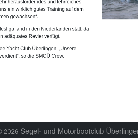
sehr herausforderndes und lehrreiches
s ein wirklich gutes Training auf dem
mmen gewachsen“.
sliga fand in den Niederlanden statt, da
n adäquates Revier verfügt.
e Yacht-Club Überlingen: „Unsere
 verdient“, so die SMCÜ Crew.
Segel- und Motorbootclub Überlinge
©
2026