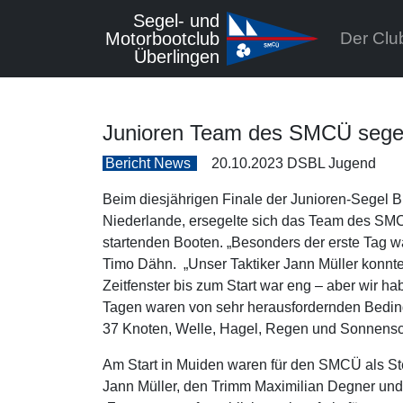
Segel- und
Motorbootclub
Der Cl
Überlingen
Junioren Team des SMCÜ segelt
Bericht News
20.10.2023
DSBL Jugend
Beim diesjährigen Finale der Junioren-Segel B
Niederlande, ersegelte sich das Team des SMC
startenden Booten. „Besonders der erste Tag wa
Timo Dähn. „Unser Taktiker Jann Müller konnt
Zeitfenster bis zum Start war eng – aber wir h
Tagen waren von sehr herausfordernden Bedin
37 Knoten, Welle, Hagel, Regen und Sonnensc
Am Start in Muiden waren für den SMCÜ als S
Jann Müller, den Trimm Maximilian Degner und 